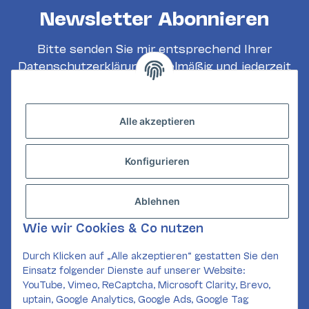
Newsletter Abonnieren
Bitte senden Sie mir entsprechend Ihrer
Datenschutzerklärung
regelmäßig und jederzeit
widerruflich Informationen zu Ihrem
Produktsortiment per E-Mail zu.
Alle akzeptieren
Abonnieren
Konfigurieren
INFORMATIONEN
GESETZLICHE INFORMATIONEN
Ablehnen
KONTAKT
Wie wir Cookies & Co nutzen
Mail:
kundenservice@card-corner.de
Durch Klicken auf „Alle akzeptieren“ gestatten Sie den
Einsatz folgender Dienste auf unserer Website:
SOCIAL MEDIA
YouTube, Vimeo, ReCaptcha, Microsoft Clarity, Brevo,
uptain, Google Analytics, Google Ads, Google Tag