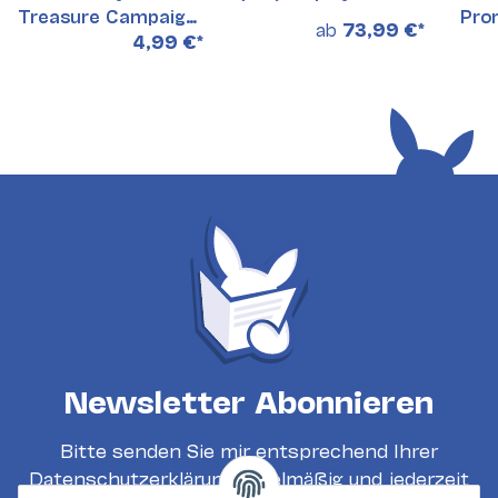
Treasure Campaign
Pro
ab
73,99 €
*
Promo Pack
4,99 €
*
(Japanisch)
Newsletter Abonnieren
Bitte senden Sie mir entsprechend Ihrer
Datenschutzerklärung
regelmäßig und jederzeit