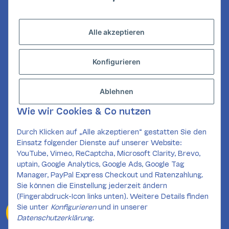
widerruflich Informationen zu Ihrem
Produktsortiment per E-Mail zu.
Alle akzeptieren
Abonnieren
Konfigurieren
INFORMATIONEN
GESETZLICHE INFORMATIONEN
Ablehnen
KONTAKT
Wie wir Cookies & Co nutzen
Mail:
kundenservice@card-corner.de
Durch Klicken auf „Alle akzeptieren“ gestatten Sie den
Einsatz folgender Dienste auf unserer Website:
SOCIAL MEDIA
YouTube, Vimeo, ReCaptcha, Microsoft Clarity, Brevo,
uptain, Google Analytics, Google Ads, Google Tag
Manager, PayPal Express Checkout und Ratenzahlung.
Sie können die Einstellung jederzeit ändern
(Fingerabdruck-Icon links unten). Weitere Details finden
Sie unter
Konfigurieren
und in unserer
Widerrufsformular
Datenschutzerklärung
.