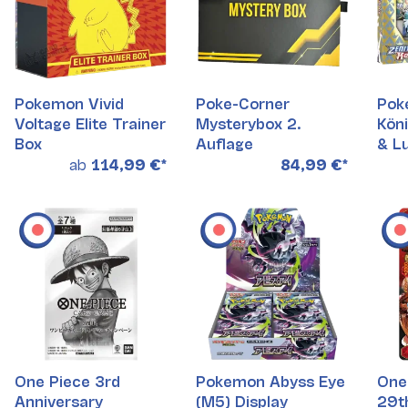
Pokemon Vivid
Poke-Corner
Pok
Voltage Elite Trainer
Mysterybox 2.
Köni
Box
Auflage
& Lu
Koll
ab
114,99 €
*
84,99 €
*
One Piece 3rd
Pokemon Abyss Eye
One
Anniversary
(M5) Display
29t