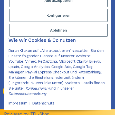
Alle akzeptieren
Abonnieren
Konfigurieren
INFORMATIONEN
GESETZLICHE INFORMATIONEN
Ablehnen
KONTAKT
Wie wir Cookies & Co nutzen
Mail:
kundenservice@card-corner.de
Durch Klicken auf „Alle akzeptieren“ gestatten Sie den
Einsatz folgender Dienste auf unserer Website:
SOCIAL MEDIA
YouTube, Vimeo, ReCaptcha, Microsoft Clarity, Brevo,
uptain, Google Analytics, Google Ads, Google Tag
Manager, PayPal Express Checkout und Ratenzahlung.
Sie können die Einstellung jederzeit ändern
(Fingerabdruck-Icon links unten). Weitere Details finden
Sie unter
Konfigurieren
und in unserer
Widerrufsformular
Datenschutzerklärung
.
Impressum
|
Datenschutz
* Alle Preise inkl. gesetzlicher USt., zzgl.
Versand
Powered by
JTL-Shop