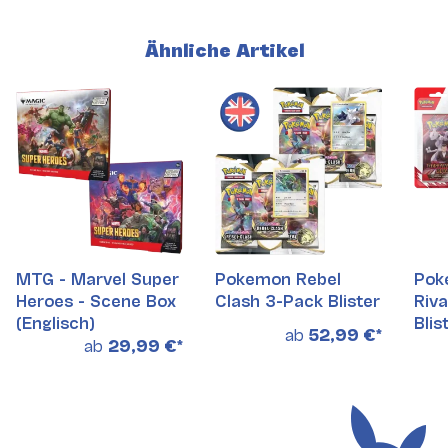
Ähnliche Artikel
MTG - Marvel Super
Pokemon Rebel
Pok
Heroes - Scene Box
Clash 3-Pack Blister
Riva
(Englisch)
Blis
ab
52,99 €
*
ab
29,99 €
*