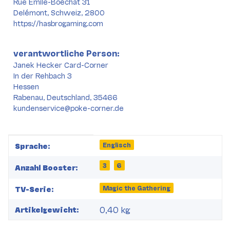
Rue Emile-Boéchat 31
Delémont, Schweiz, 2800
https://hasbrogaming.com
verantwortliche Person:
Janek Hecker Card-Corner
In der Rehbach 3
Hessen
Rabenau, Deutschland, 35466
kundenservice@poke-corner.de
Produkteigenschaft
Wert
Englisch
Sprache:
3
6
Anzahl Booster:
Magic the Gathering
TV-Serie:
0,40
kg
Artikelgewicht: