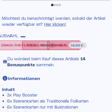
Möchtest du benachrichtigt werden, sobald der Artikel
wieder verfügbar ist?
Hier klicken!
AUSWAHL
CRACK THE PLATES
2er SET
TREASURES OF SMAUG
CRACK THE PLATES
TREASURES OF SMAUG
2er SET
29,99 €
58,99 €
29,99 €
Du würdest beim Kauf
dieses Artikels
14
Bonuspunkte
sammeln.
Informationen
Inhalt
3x Play Booster
6x Szenenkarten als Traditionelle Foilkarten
6x Szenenkarten nur mit Illustrationen