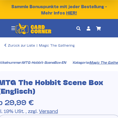
Sammle Bonuspunkte mit jeder Bestellung -
Mehr Infos
HIER!
Zurück zur Liste
Magic The Gathering
tikelnummer:
MTG-Hobbit-SceneBox-EN
Kategorie:
Magic The Gathe
MTG The Hobbit Scene Box
(Englisch)
b
29,99 €
l. 19% USt. , zzgl.
Versand