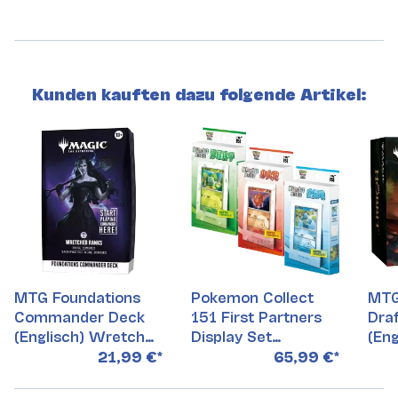
Kunden kauften dazu folgende Artikel:
MTG Foundations
Pokemon Collect
MTG
Commander Deck
151 First Partners
Draf
(Englisch) Wretched
Display Set
(Eng
Ranks
(Chinesisch) 3er Set
21,99 €
*
65,99 €
*