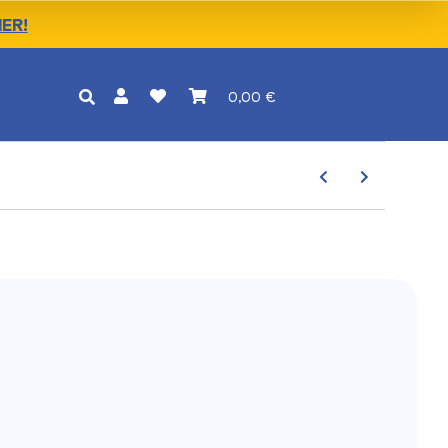
IER!
0,00 €