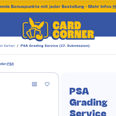
mle Bonuspunkte mit jeder Bestellung - Mehr Infos
H
n Karten
PSA Grading Service (17. Submission)
ller:
PSA
PSA
Grading
Service