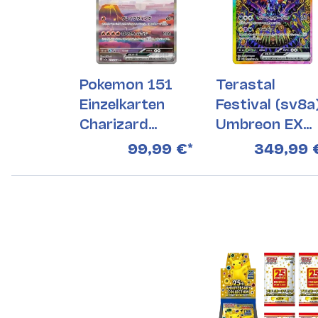
Pokemon 151
Terastal
Einzelkarten
Festival (sv8a
Charizard
Umbreon EX
Alternativ 201
217/187 SAR
99,99 €
*
349,99 