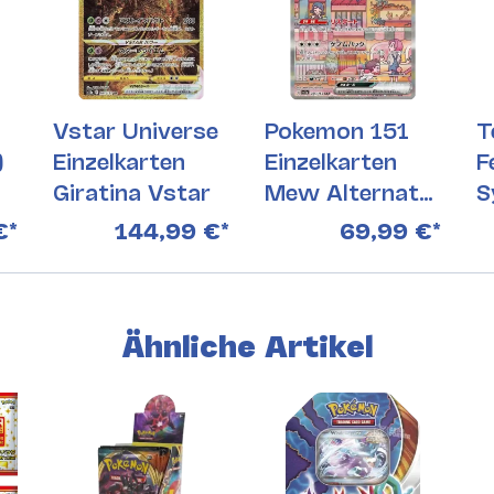
Vstar Universe
Pokemon 151
T
)
Einzelkarten
Einzelkarten
F
Giratina Vstar
Mew Alternativ
S
205
2
€
*
144,99 €
*
69,99 €
*
Ähnliche Artikel