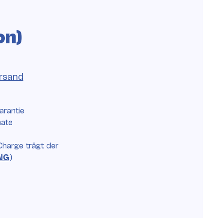
on)
rsand
arantie
nate
Charge trägt der
NG
)