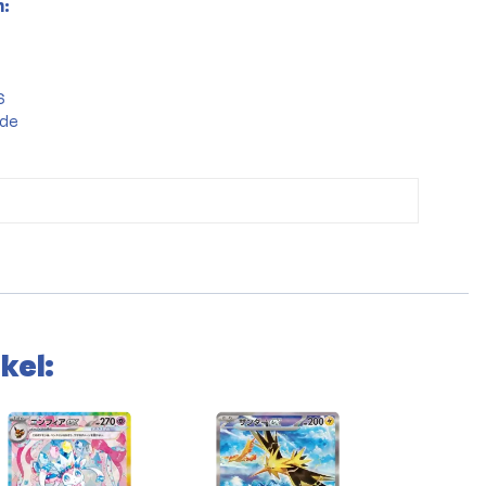
:
6
.de
kel: