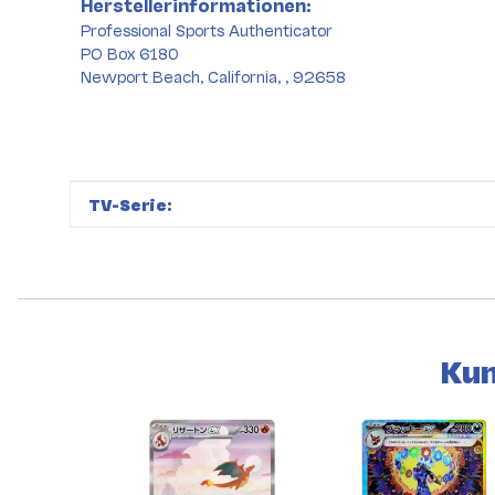
Herstellerinformationen:
Professional Sports Authenticator
PO Box 6180
Newport Beach, California, , 92658
Produkteigenschaft
Wert
TV-Serie:
Kun