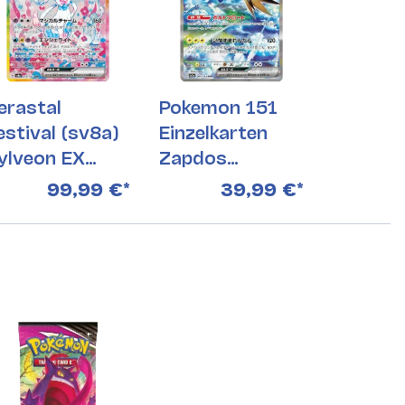
erastal
Pokemon 151
estival (sv8a)
Einzelkarten
ylveon EX
Zapdos
12/187 SAR
Alternativ 204
99,99 €
*
39,99 €
*