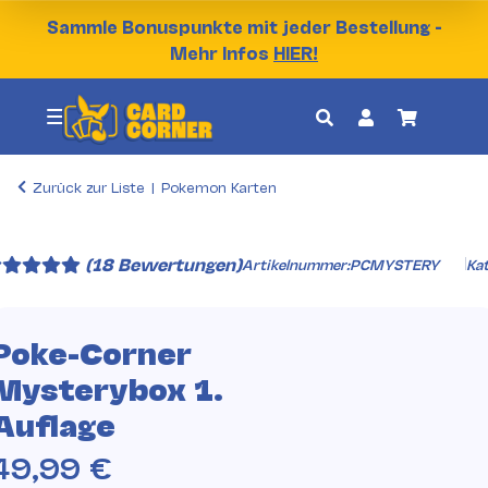
Sammle Bonuspunkte mit jeder Bestellung -
Mehr Infos
HIER!
Zurück zur Liste
Pokemon Karten
(18 Bewertungen)
Artikelnummer:
PCMYSTERY
Kat
Poke-Corner
Mysterybox 1.
Auflage
49,99 €