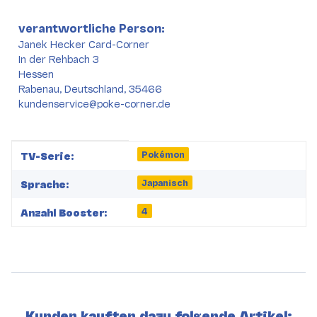
verantwortliche Person:
Janek Hecker Card-Corner
In der Rehbach 3
Hessen
Rabenau, Deutschland, 35466
kundenservice@poke-corner.de
Produkteigenschaft
Wert
Pokémon
TV-Serie:
Japanisch
Sprache:
4
Anzahl Booster:
Kunden kauften dazu folgende Artikel: