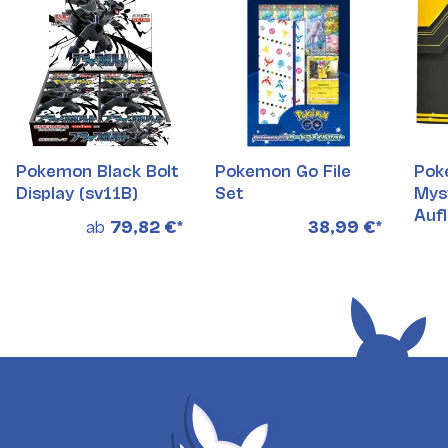
Pokemon Black Bolt
Pokemon Go File
Pok
Display (sv11B)
Set
Mys
Auf
ab
79,82 €
*
38,99 €
*