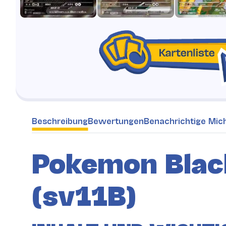
weitere Registerkarten anzeigen
Beschreibung
Bewertungen
Benachrichtige Mic
Pokemon Black
(sv11B)