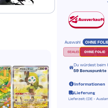
Auswahl
OHNE FOLI
SEALED
SEALED
OHNE FOLIE
DE
119,99 €
Du würdest beim 
59 Bonuspunkte
Informationen
Lieferung
Lieferzeit:
(DE - Ausla