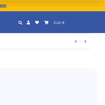
IER!
0,00 €