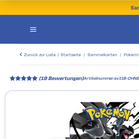
Sam
Zurück zur Liste
Startseite
Sammelkarten
Pokemo
(19 Bewertungen)
Artikelnummer:
sv11B-OHNE