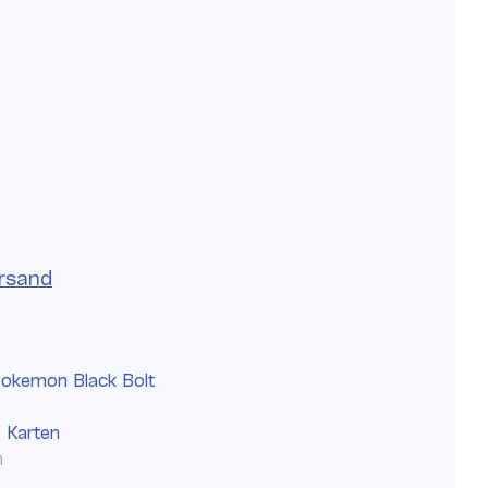
rsand
okemon Black Bolt
7 Karten
h