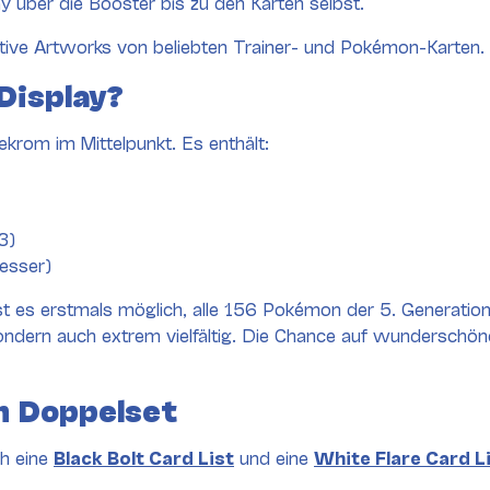
 über die Booster bis zu den Karten selbst.
rnative Artworks von beliebten Trainer- und Pokémon-Karten.
Display?
ekrom im Mittelpunkt. Es enthält:
3)
esser)
st es erstmals möglich, alle 156 Pokémon der 5. Generation
ondern auch extrem vielfältig. Die Chance auf wunderschön
m Doppelset
ch eine
Black Bolt Card List
und eine
White Flare Card L