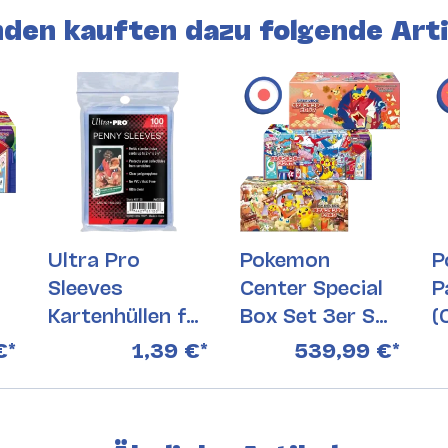
den kauften dazu folgende Arti
Ultra Pro
Pokemon
P
Sleeves
Center Special
P
Kartenhüllen für
Box Set 3er Set
(
Trading Cards -
(Japanisch)
€
*
1,39 €
*
539,99 €
*
100 Stück