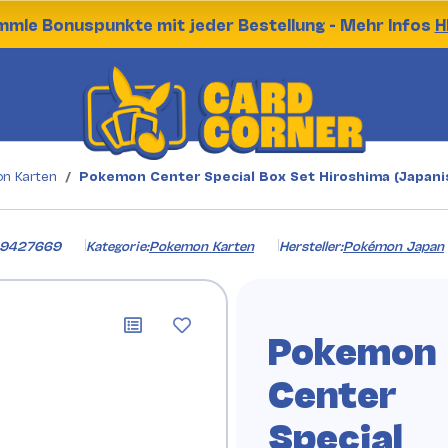
mle Bonuspunkte mit jeder Bestellung - Mehr Infos
H
n Karten
Pokemon Center Special Box Set Hiroshima (Japani
9427669
Kategorie:
Pokemon Karten
Hersteller:
Pokémon Japan
Pokemon
Center
Special