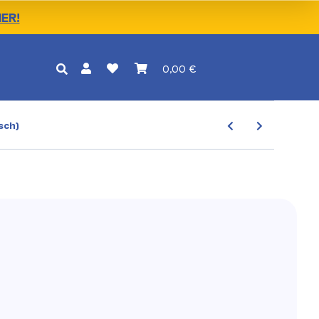
IER!
0,00 €
sch)