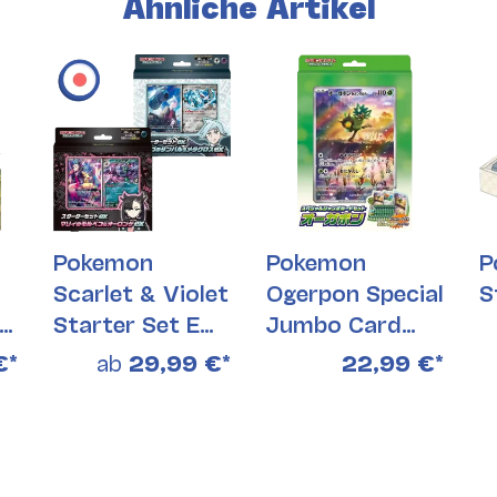
Ähnliche Artikel
Pokemon
Pokemon
P
Scarlet & Violet
Ogerpon Special
S
Starter Set EX
Jumbo Card
(Japanisch)
Set (Japanisch)
€
*
ab
29,99 €
*
22,99 €
*