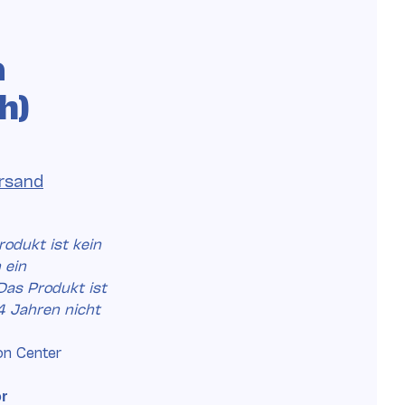
a
h)
rsand
odukt ist kein
 ein
as Produkt ist
4 Jahren nicht
on Center
r