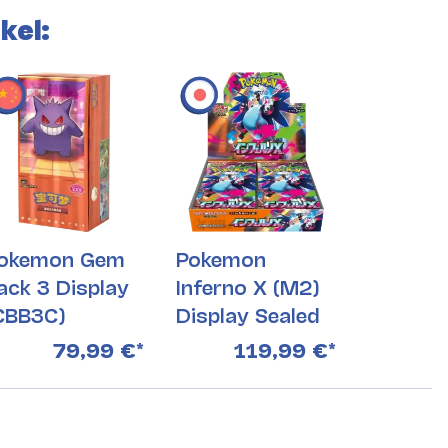
kel:
okemon Gem
Pokemon
ack 3 Display
Inferno X (M2)
CBB3C)
Display Sealed
79,99 €
*
119,99 €
*