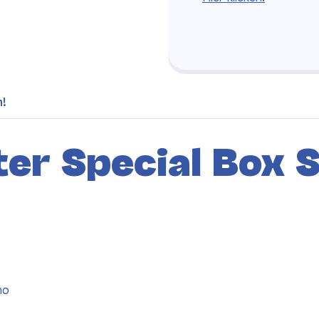
h!
r Special Box S
mo