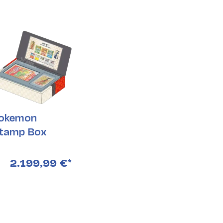
okemon
tamp Box
2.199,99 €
*