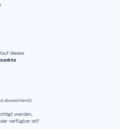
h
Kauf
dieses
punkte
nd abweichend)
chtigt werden,
eder verfügbar ist?