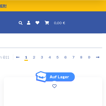
IER!
0,00 €
on 611
1
2
3
4
5
6
7
8
9
Auf Lager