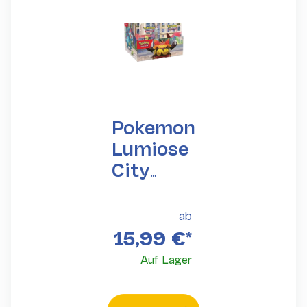
Pokemon
Lumiose
City
Mini Tin
(ENG)
ab
15,99 €
*
Auf Lager