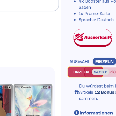
4x Booster aus P
Sagen
1x Promo-Karte
Sprache: Deutsch
AUSWAHL
EINZELN
EINZELN
EINZELN
CASE (6 Stück
24,99 €
Du würdest beim 
Artikels
12 Bonus
sammeln.
Informationen