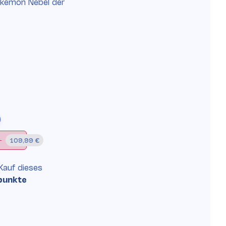
okemon Nebel der
CASE (6 Stück)
)
109,99 €
Kauf
dieses
punkte