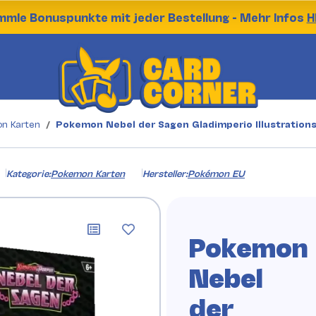
mle Bonuspunkte mit jeder Bestellung - Mehr Infos
H
n Karten
Pokemon Nebel der Sagen Gladimperio Illustrations
Kategorie:
Pokemon Karten
Hersteller:
Pokémon EU
Pokemon
Nebel
der