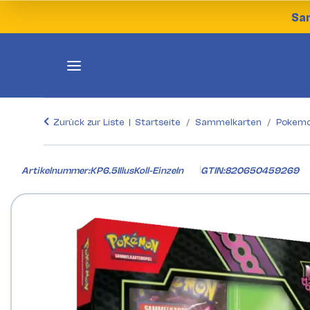
Sam
Zurück zur Liste
Startseite
Sammelkarten
Pokemo
Artikelnummer:
KP6.5IllusKoll-Einzeln
GTIN:
820650459269