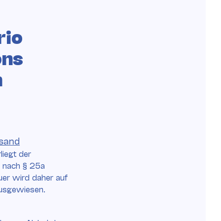
rio
ons
n
sand
liegt der
g nach § 25a
er wird daher auf
ausgewiesen.