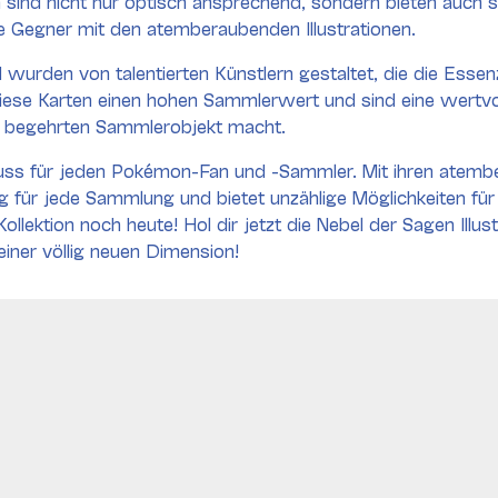
n sind nicht nur optisch ansprechend, sondern bieten auch s
e Gegner mit den atemberaubenden Illustrationen.
 und wurden von talentierten Künstlern gestaltet, die die Es
iese Karten einen hohen Sammlerwert und sind eine wertvol
inem begehrten Sammlerobjekt macht.
n Muss für jeden Pokémon-Fan und -Sammler. Mit ihren atemb
 für jede Sammlung und bietet unzählige Möglichkeiten für
llektion noch heute! Hol dir jetzt die Nebel der Sagen Illus
iner völlig neuen Dimension!