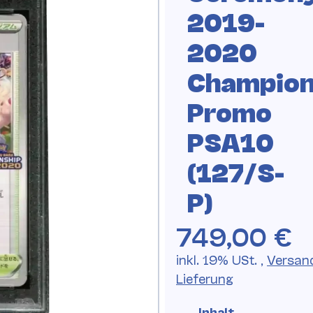
2019-
2020
Champion
Promo
PSA10
(127/S-
P)
749,00 €
inkl. 19% USt. ,
Versan
Lieferung
Inhalt