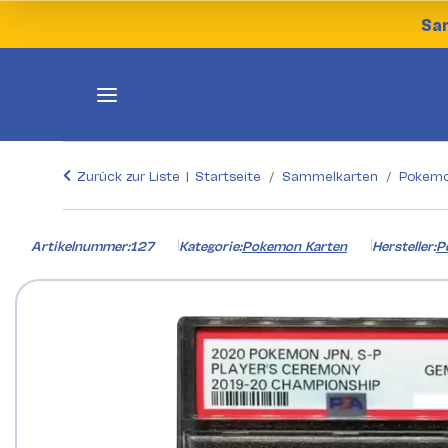
Sam
Zurück zur Liste
Startseite
Sammelkarten
Pokemo
Artikelnummer:
127
Kategorie:
Pokemon Karten
Hersteller:
P