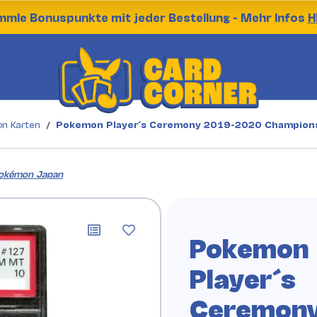
mle Bonuspunkte mit jeder Bestellung - Mehr Infos
H
n Karten
Pokemon Player´s Ceremony 2019-2020 Champions
okémon Japan
Pokemon
Player´s
Ceremon