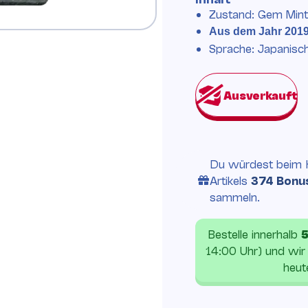
Zustand: Gem Mint
Aus dem Jahr 201
Sprache: Japanisc
Du würdest beim 
Artikels
374 Bonu
sammeln.
Bestelle innerhalb
5
14:00 Uhr) und wir
heut