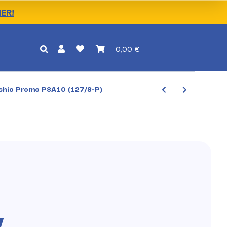
IER!
0,00 €
hio Promo PSA10 (127/S-P)
y