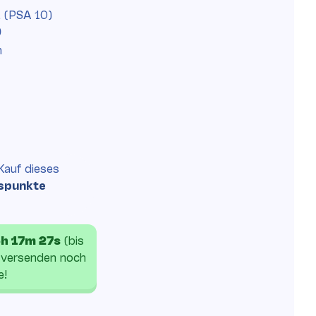
 (PSA 10)
9
h
Kauf
dieses
spunkte
h 17m 26s
(bis
 versenden noch
e!