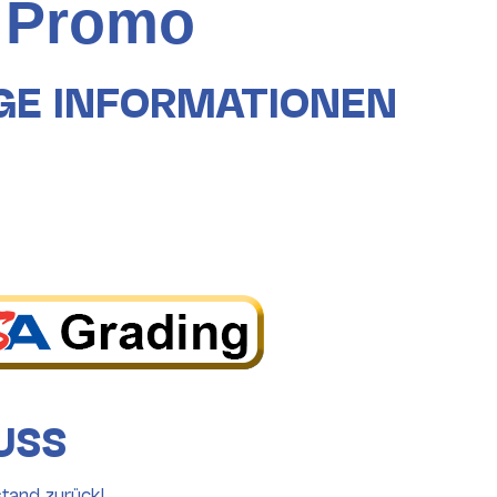
 Promo
GE INFORMATIONEN
USS
tand zurück!