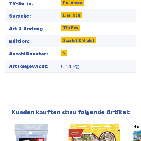
Produkteigenschaft
Wert
Pokémon
TV-Serie:
Englisch
Sprache:
Tin Box
Art & Umfang:
Scarlet & Violet
Edition:
2
Anzahl Booster:
0,14
kg
Artikelgewicht:
Kunden kauften dazu folgende Artikel: