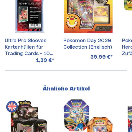
Ultra Pro Sleeves
Pokemon Day 2026
Pok
Kartenhüllen für
Collection (Englisch)
Hero
Trading Cards - 100
Zufä
39,99 €
*
Stück
1,39 €
*
Ähnliche Artikel