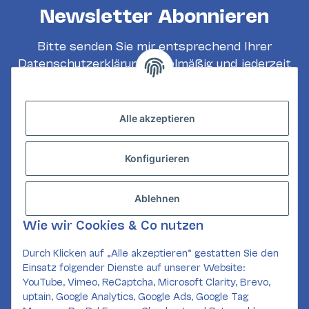
Newsletter Abonnieren
Bitte senden Sie mir entsprechend Ihrer
Datenschutzerklärung
regelmäßig und jederzeit
widerruflich Informationen zu Ihrem
Produktsortiment per E-Mail zu.
Alle akzeptieren
Abonnieren
Konfigurieren
INFORMATIONEN
GESETZLICHE INFORMATIONEN
Ablehnen
KONTAKT
Wie wir Cookies & Co nutzen
Mail:
kundenservice@card-corner.de
Durch Klicken auf „Alle akzeptieren“ gestatten Sie den
Einsatz folgender Dienste auf unserer Website:
SOCIAL MEDIA
YouTube, Vimeo, ReCaptcha, Microsoft Clarity, Brevo,
uptain, Google Analytics, Google Ads, Google Tag