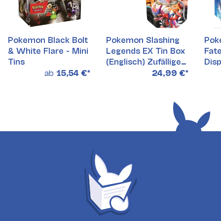
Pokemon Black Bolt
Pokemon Slashing
Pok
& White Flare - Mini
Legends EX Tin Box
Fate
Tins
(Englisch) Zufällige
Disp
Auswahl
ab
15,54 €
*
24,99 €
*