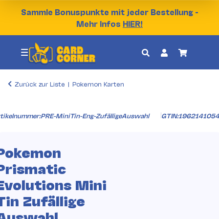
Sammle Bonuspunkte mit jeder Bestellung -
Mehr Infos
HIER!
Zurück zur Liste
Pokemon Karten
tikelnummer:
PRE-MiniTin-Eng-ZufälligeAuswahl
GTIN:
196214105
Pokemon
Prismatic
Evolutions Mini
Tin Zufällige
Auswahl