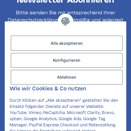
Bitte senden Sie mir entsprechend Ihrer
Datenschutzerklärung
regelmäßig und jederzeit
widerruflich Informationen zu Ihrem
Produktsortiment per E-Mail zu.
Alle akzeptieren
Abonnieren
Konfigurieren
INFORMATIONEN
GESETZLICHE INFORMATIONEN
Ablehnen
KONTAKT
Wie wir Cookies & Co nutzen
Mail:
kundenservice@card-corner.de
Durch Klicken auf „Alle akzeptieren“ gestatten Sie den
Einsatz folgender Dienste auf unserer Website:
SOCIAL MEDIA
YouTube, Vimeo, ReCaptcha, Microsoft Clarity, Brevo,
uptain, Google Analytics, Google Ads, Google Tag
Manager, PayPal Express Checkout und Ratenzahlung.
Sie können die Einstellung jederzeit ändern