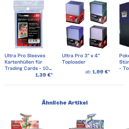
Ultra Pro Sleeves
Ultra Pro 3" x 4"
Pok
Kartenhüllen für
Toploader
Stü
Trading Cards - 100
- To
ab
1,99 €
*
Stück
Einz
1,39 €
*
Ähnliche Artikel