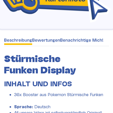
weitere Registerkarten anzeigen
Beschreibung
Bewertungen
Benachrichtige Mich!
Stürmische
Funken Display
INHALT UND INFOS
36x Booster aus Pokemon Stürmische Funken
Sprache:
Deutsch
All unsere Ware ist selbstverständlich Original!