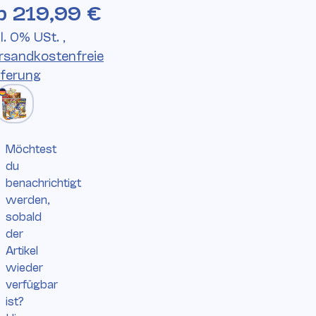
b
219,99 €
l. 0% USt. ,
rsandkostenfreie
eferung
Möchtest
du
benachrichtigt
werden,
sobald
der
Artikel
wieder
verfügbar
ist?