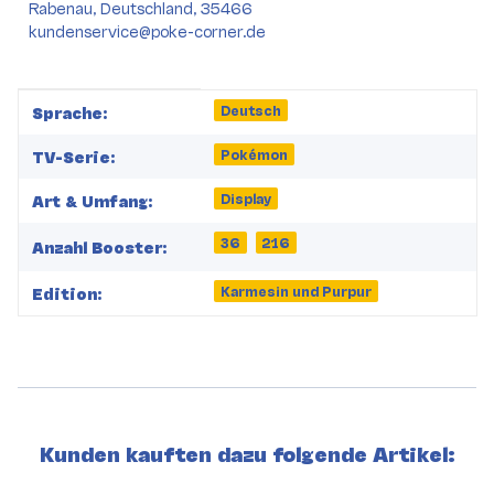
Rabenau, Deutschland, 35466
kundenservice@poke-corner.de
Produkteigenschaft
Wert
Deutsch
Sprache:
Pokémon
TV-Serie:
Display
Art & Umfang:
36
216
Anzahl Booster:
Karmesin und Purpur
Edition:
Kunden kauften dazu folgende Artikel: