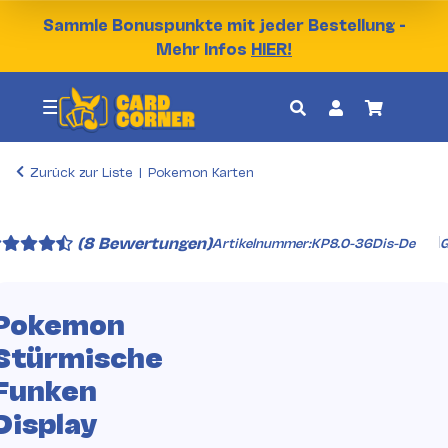
Sammle Bonuspunkte mit jeder Bestellung -
Mehr Infos
HIER!
Zurück zur Liste
Pokemon Karten
(8 Bewertungen)
Artikelnummer:
KP8.0-36Dis-De
G
Pokemon
Stürmische
Funken
Display