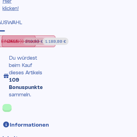
Hier
klicken!
AUSWAHL
EINZELN
CASE (6 Stück)
EINZELN
CASE (6 Stück)
219,99 €
1.189,99 €
Du würdest
beim Kauf
dieses Artikels
109
Bonuspunkte
sammeln.
Informationen