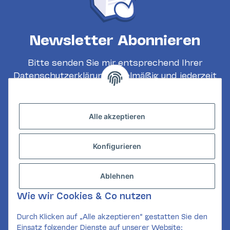
Newsletter Abonnieren
Bitte senden Sie mir entsprechend Ihrer
Datenschutzerklärung
regelmäßig und jederzeit
widerruflich Informationen zu Ihrem
Produktsortiment per E-Mail zu.
Alle akzeptieren
Abonnieren
Konfigurieren
INFORMATIONEN
GESETZLICHE INFORMATIONEN
Ablehnen
KONTAKT
Wie wir Cookies & Co nutzen
Mail:
kundenservice@card-corner.de
Durch Klicken auf „Alle akzeptieren“ gestatten Sie den
Einsatz folgender Dienste auf unserer Website:
SOCIAL MEDIA