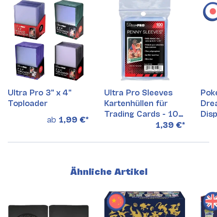
Ultra Pro 3" x 4"
Ultra Pro Sleeves
Pok
Toploader
Kartenhüllen für
Dre
Trading Cards - 100
Disp
ab
1,99 €
*
Stück
1,39 €
*
Ähnliche Artikel