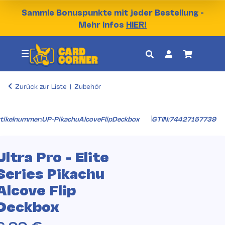
Sammle Bonuspunkte mit jeder Bestellung -
Mehr Infos
HIER!
Zurück zur Liste
Zubehör
tikelnummer:
UP-PikachuAlcoveFlipDeckbox
GTIN:
74427157739
Ultra Pro - Elite
Series Pikachu
Alcove Flip
Deckbox