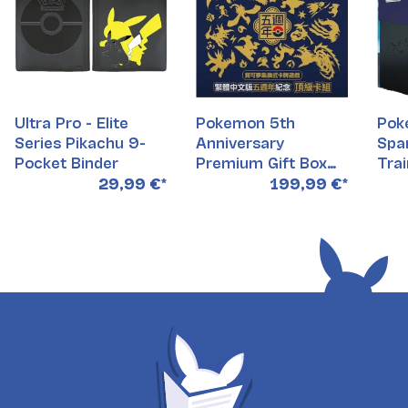
Ultra Pro - Elite
Pokemon 5th
Pok
Series Pikachu 9-
Anniversary
Spar
Pocket Binder
Premium Gift Box
Tra
(Chinesisch)
29,99 €
*
199,99 €
*