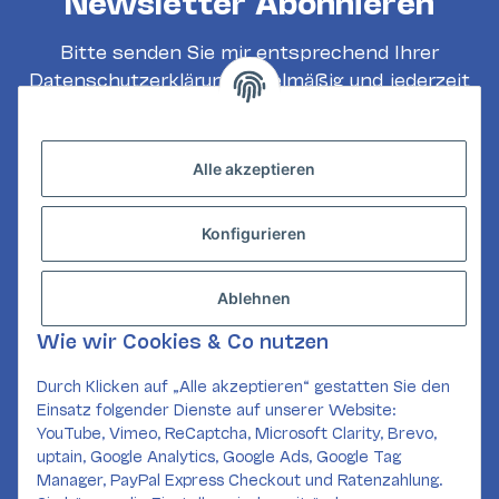
Newsletter Abonnieren
Bitte senden Sie mir entsprechend Ihrer
Datenschutzerklärung
regelmäßig und jederzeit
widerruflich Informationen zu Ihrem
Produktsortiment per E-Mail zu.
Alle akzeptieren
Abonnieren
Konfigurieren
INFORMATIONEN
GESETZLICHE INFORMATIONEN
Ablehnen
KONTAKT
Wie wir Cookies & Co nutzen
Mail:
kundenservice@card-corner.de
Durch Klicken auf „Alle akzeptieren“ gestatten Sie den
Einsatz folgender Dienste auf unserer Website:
SOCIAL MEDIA
YouTube, Vimeo, ReCaptcha, Microsoft Clarity, Brevo,
uptain, Google Analytics, Google Ads, Google Tag
Manager, PayPal Express Checkout und Ratenzahlung.