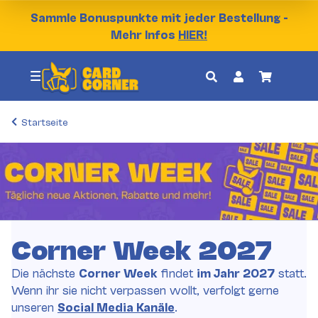
Sammle Bonuspunkte mit jeder Bestellung -
Mehr Infos
HIER!
Startseite
Corner Week 2027
Die nächste
Corner Week
findet
im Jahr 2027
statt.
Wenn ihr sie nicht verpassen wollt, verfolgt gerne
unseren
Social Media Kanäle
.