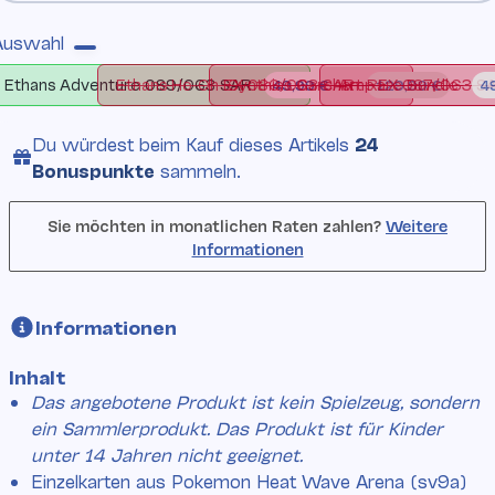
Auswahl
Ethans Adventure 089/063 SA
Ethans Ho-Oh EX
Art 
Ethans Adventure 089/063 SAR
Ethans Ho-Oh EX 086/063 SAR
Cynthias Garchomp EX 087/063 S
Art Rare Bundle
49,99 €
129,99 €
4
Du würdest beim Kauf
dieses Artikels
24
Bonuspunkte
sammeln.
Sie möchten in monatlichen Raten zahlen?
Weitere
Informationen
Informationen
Inhalt
Das angebotene Produkt ist kein Spielzeug, sondern
ein Sammlerprodukt. Das Produkt ist für Kinder
unter 14 Jahren nicht geeignet.
Einzelkarten aus Pokemon Heat Wave Arena (sv9a)