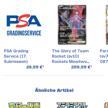
PSA Grading
The Glory of Team
Par
Service (17.
Rocket (sv10)
(sv7
Submission)
Rockets Mewtwo
087
EX 125/098 SAR
28,99 €
*
299,99 €
*
Ähnliche Artikel