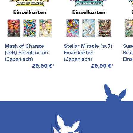
Mask of Change
Stellar Miracle (sv7)
Supe
(sv6) Einzelkarten
Einzelkarten
Brea
(Japanisch)
(Japanisch)
Einz
(Ja
29,99 €
*
29,99 €
*