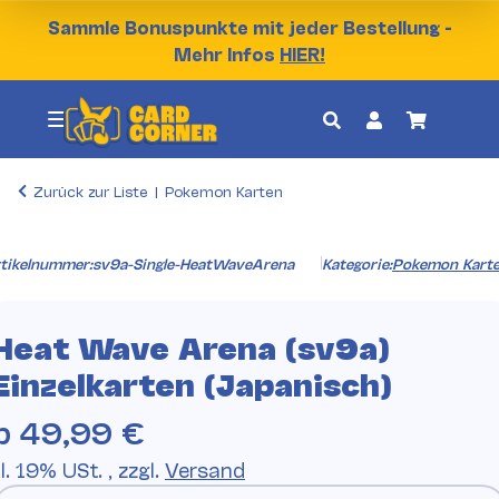
Sammle Bonuspunkte mit jeder Bestellung -
Mehr Infos
HIER!
Zurück zur Liste
Pokemon Karten
tikelnummer:
sv9a-Single-HeatWaveArena
Kategorie:
Pokemon Kart
Heat Wave Arena (sv9a)
Einzelkarten (Japanisch)
b
49,99 €
l. 19% USt. , zzgl.
Versand