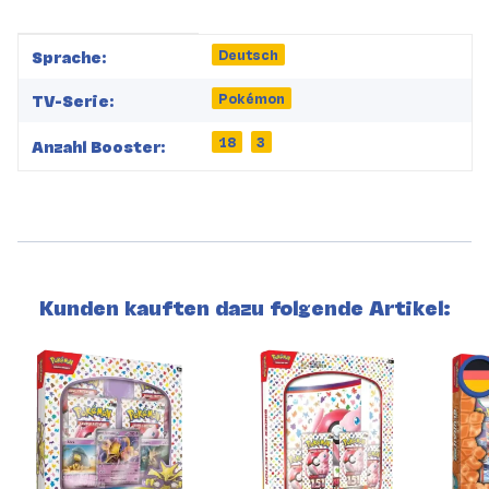
Produkteigenschaft
Wert
Deutsch
Sprache:
Pokémon
TV-Serie:
18
3
Anzahl Booster:
Kunden kauften dazu folgende Artikel: