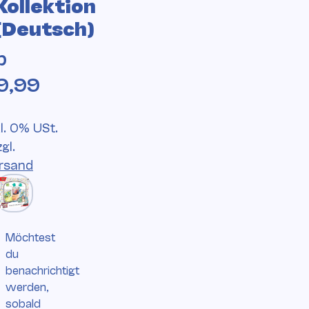
Kollektion
(Deutsch)
b
9,99
kl. 0% USt.
zgl.
rsand
Möchtest
du
benachrichtigt
werden,
sobald