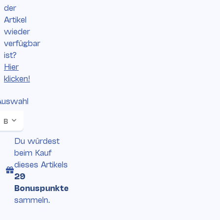
der
Artikel
wieder
verfügbar
ist?
Hier
klicken!
Auswahl
Bitte wählen Sie eine Variation.
Du würdest
beim Kauf
dieses Artikels
29
Bonuspunkte
sammeln.