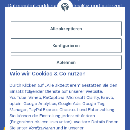
Datenschutzerklärung
regelmäßig und jederzeit
widerruflich Informationen zu Ihrem
Produktsortiment per E-Mail zu.
Alle akzeptieren
Abonnieren
Konfigurieren
INFORMATIONEN
GESETZLICHE INFORMATIONEN
Ablehnen
KONTAKT
Wie wir Cookies & Co nutzen
Mail:
kundenservice@card-corner.de
Durch Klicken auf „Alle akzeptieren“ gestatten Sie den
Einsatz folgender Dienste auf unserer Website:
SOCIAL MEDIA
YouTube, Vimeo, ReCaptcha, Microsoft Clarity, Brevo,
uptain, Google Analytics, Google Ads, Google Tag
Manager, PayPal Express Checkout und Ratenzahlung.
Sie können die Einstellung jederzeit ändern
(Fingerabdruck-Icon links unten). Weitere Details finden
Sie unter
Konfigurieren
und in unserer