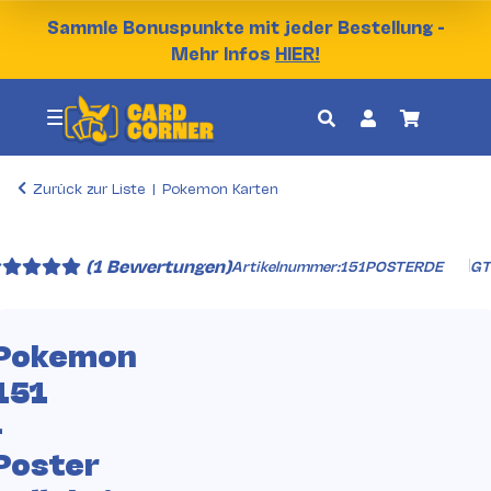
Sammle Bonuspunkte mit jeder Bestellung -
Mehr Infos
HIER!
Zurück zur Liste
Pokemon Karten
(1 Bewertungen)
Artikelnummer:
151POSTERDE
GT
Pokemon
151
-
Poster