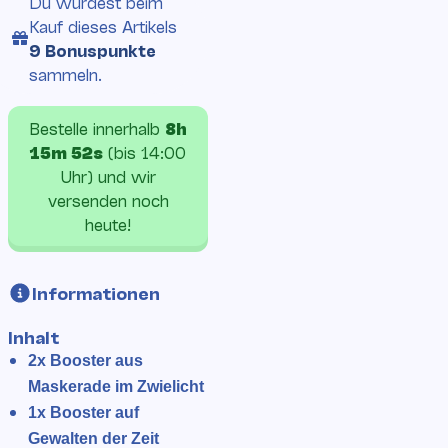
Du würdest beim
Kauf
dieses Artikels
9 Bonuspunkte
sammeln.
Bestelle innerhalb
8h
15m 52s
(bis 14:00
Uhr) und wir
versenden noch
heute!
Informationen
Inhalt
2x Booster aus
Maskerade im Zwielicht
1x Booster auf
Gewalten der Zeit