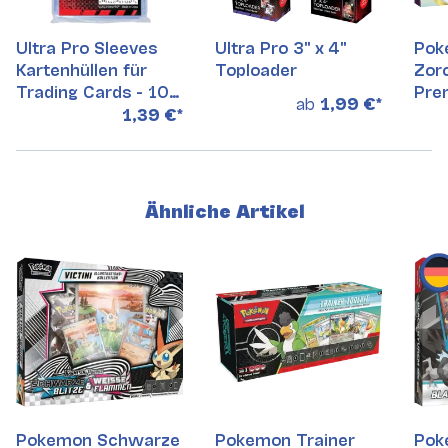
Ultra Pro Sleeves
Ultra Pro 3" x 4"
Pok
Kartenhüllen für
Toploader
Zor
Trading Cards - 100
Pre
ab
1,99 €
*
Stück
(DE)
1,39 €
*
Ähnliche Artikel
Pokemon Schwarze
Pokemon Trainer
Pok