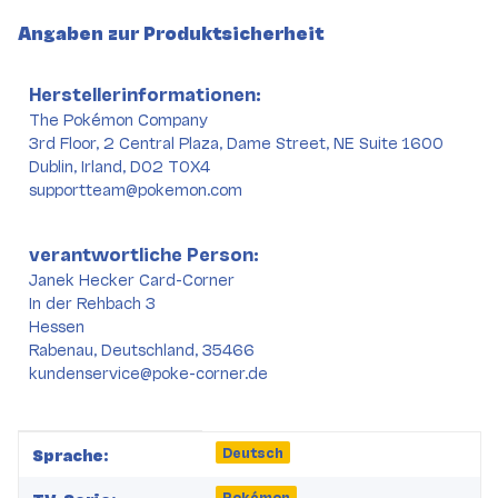
Angaben zur Produktsicherheit
Herstellerinformationen:
The Pokémon Company
3rd Floor, 2 Central Plaza, Dame Street, NE Suite 1600
Dublin, Irland, D02 T0X4
supportteam@pokemon.com
verantwortliche Person:
Janek Hecker Card-Corner
In der Rehbach 3
Hessen
Rabenau, Deutschland, 35466
kundenservice@poke-corner.de
Produkteigenschaft
Wert
Deutsch
Sprache:
Pokémon