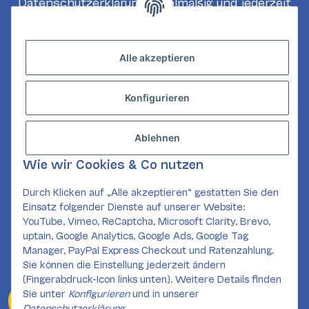
Datenschutzerklärung
regelmäßig und jederzeit
widerruflich Informationen zu Ihrem
Produktsortiment per E-Mail zu.
Alle akzeptieren
Abonnieren
Konfigurieren
INFORMATIONEN
GESETZLICHE INFORMATIONEN
Ablehnen
KONTAKT
Wie wir Cookies & Co nutzen
Mail:
kundenservice@card-corner.de
Durch Klicken auf „Alle akzeptieren“ gestatten Sie den
Einsatz folgender Dienste auf unserer Website:
SOCIAL MEDIA
YouTube, Vimeo, ReCaptcha, Microsoft Clarity, Brevo,
uptain, Google Analytics, Google Ads, Google Tag
Manager, PayPal Express Checkout und Ratenzahlung.
Sie können die Einstellung jederzeit ändern
(Fingerabdruck-Icon links unten). Weitere Details finden
Sie unter
Konfigurieren
und in unserer
Widerrufsformular
Datenschutzerklärung
.