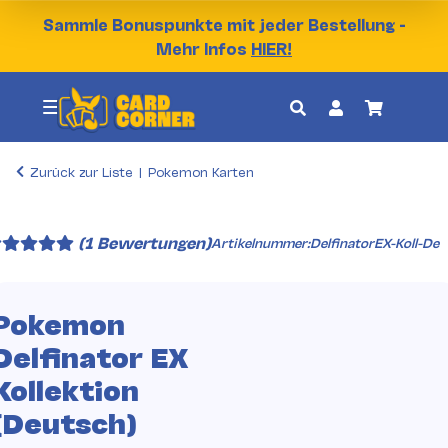
Sammle Bonuspunkte mit jeder Bestellung -
Mehr Infos
HIER!
Zurück zur Liste
Pokemon Karten
(1 Bewertungen)
Artikelnummer:
DelfinatorEX-Koll-De
Pokemon
Delfinator EX
Kollektion
(Deutsch)