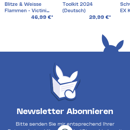
Blitze & Weisse
Toolkit 2024
Sch
Flammen - Victini
(Deutsch)
EX K
Illustration
46,99 €
*
29,99 €
*
Kollektion
Newsletter Abonnieren
Bitte senden Sie mir entsprechend Ihrer