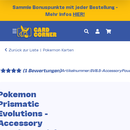
Sammle Bonuspunkte mit jeder Bestellung -
Mehr Infos
HIER!
Zurück zur Liste
Pokemon Karten
(1 Bewertungen)
Artikelnummer:
SV8.5-AccessoryPou
Pokemon
Prismatic
Evolutions -
Accessory