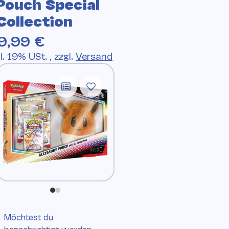
Pouch Special
Collection
9,99 €
l. 19% USt. , zzgl.
Versand
Möchtest du
benachrichtigt werden,