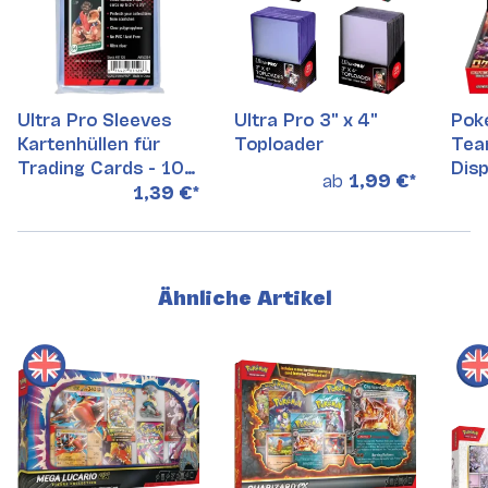
Ultra Pro Sleeves
Ultra Pro 3" x 4"
Pok
Kartenhüllen für
Toploader
Tea
Trading Cards - 100
Disp
ab
1,99 €
*
Stück
Sea
1,39 €
*
Ähnliche Artikel