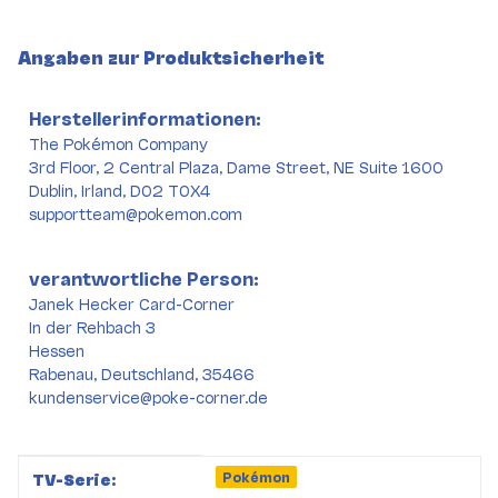
Angaben zur Produktsicherheit
Herstellerinformationen:
The Pokémon Company
3rd Floor, 2 Central Plaza, Dame Street, NE Suite 1600
Dublin, Irland, D02 T0X4
supportteam@pokemon.com
verantwortliche Person:
Janek Hecker Card-Corner
In der Rehbach 3
Hessen
Rabenau, Deutschland, 35466
kundenservice@poke-corner.de
Produkteigenschaft
Wert
Pokémon
TV-Serie: