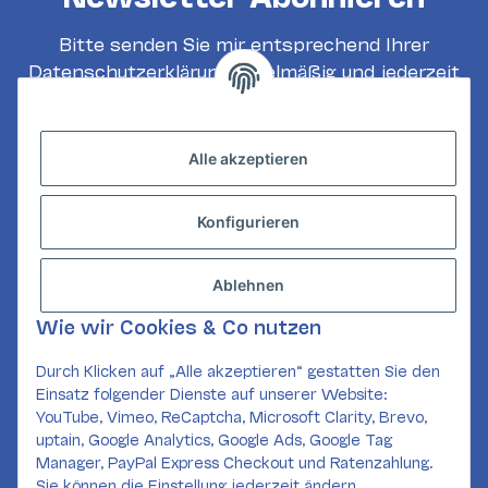
Bitte senden Sie mir entsprechend Ihrer
Datenschutzerklärung
regelmäßig und jederzeit
widerruflich Informationen zu Ihrem
Produktsortiment per E-Mail zu.
Alle akzeptieren
Abonnieren
Konfigurieren
INFORMATIONEN
GESETZLICHE INFORMATIONEN
Ablehnen
KONTAKT
Wie wir Cookies & Co nutzen
Mail:
kundenservice@card-corner.de
Durch Klicken auf „Alle akzeptieren“ gestatten Sie den
Einsatz folgender Dienste auf unserer Website:
SOCIAL MEDIA
YouTube, Vimeo, ReCaptcha, Microsoft Clarity, Brevo,
uptain, Google Analytics, Google Ads, Google Tag
Manager, PayPal Express Checkout und Ratenzahlung.
Sie können die Einstellung jederzeit ändern