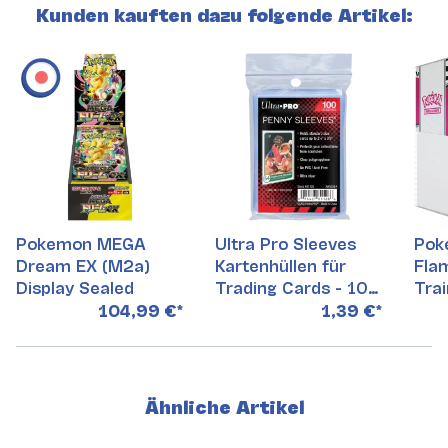
Kunden kauften dazu folgende Artikel:
Pokemon MEGA
Ultra Pro Sleeves
Pok
Dream EX (M2a)
Kartenhüllen für
Fla
Display Sealed
Trading Cards - 100
Tra
Stück
104,99 €
*
1,39 €
*
Ähnliche Artikel