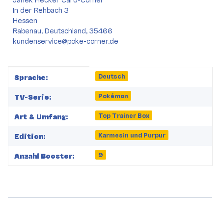
In der Rehbach 3
Hessen
Rabenau, Deutschland, 35466
kundenservice@poke-corner.de
Produkteigenschaft
Wert
Deutsch
Sprache:
Pokémon
TV-Serie:
Top Trainer Box
Art & Umfang:
Karmesin und Purpur
Edition:
9
Anzahl Booster: