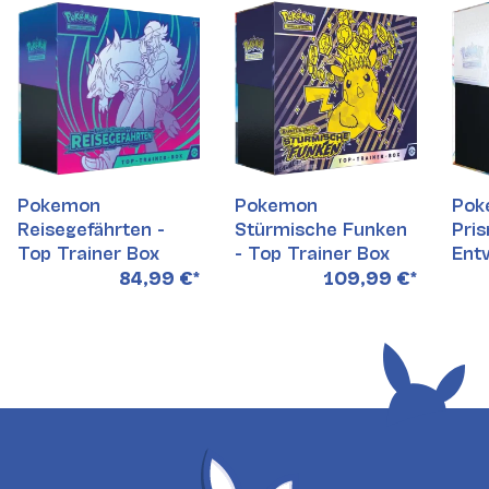
Pokemon
Pokemon
Pok
Reisegefährten -
Stürmische Funken
Pri
Top Trainer Box
- Top Trainer Box
Ent
Top
84,99 €
*
109,99 €
*