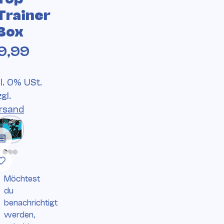
Trainer
Box
9,99
kl. 0% USt.
zgl.
rsand
Möchtest
du
benachrichtigt
werden,