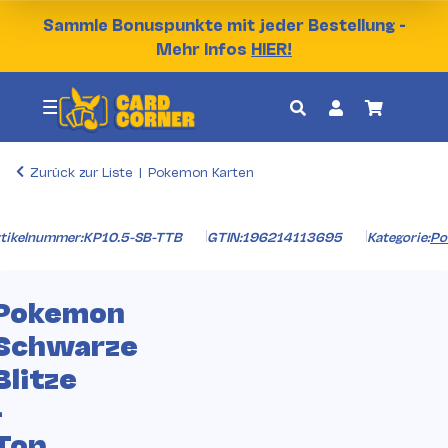
Sammle Bonuspunkte mit jeder Bestellung -
Mehr Infos
HIER!
Zurück zur Liste
Pokemon Karten
tikelnummer:
KP10.5-SB-TTB
GTIN:
196214113695
Kategorie:
Po
Pokemon
Schwarze
Blitze
-
Top