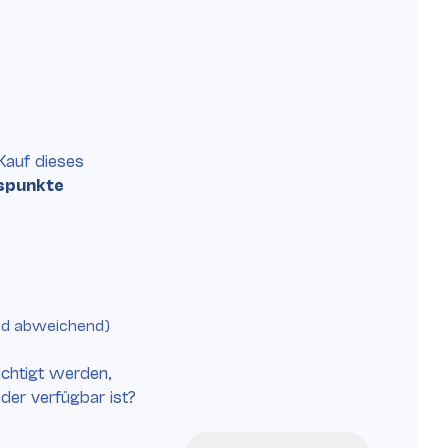
Kauf
dieses
spunkte
nd abweichend)
chtigt werden,
eder verfügbar ist?