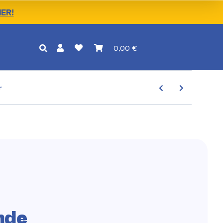
IER!
0,00 €
r
nde