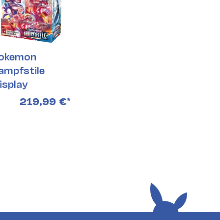
okemon
ampfstile
isplay
219,99 €
*