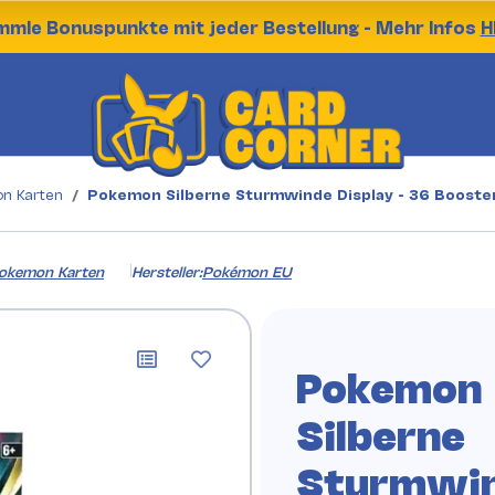
mle Bonuspunkte mit jeder Bestellung - Mehr Infos
H
n Karten
Pokemon Silberne Sturmwinde Display - 36 Booste
okemon Karten
Hersteller:
Pokémon EU
Pokemon
Silberne
Sturmwi