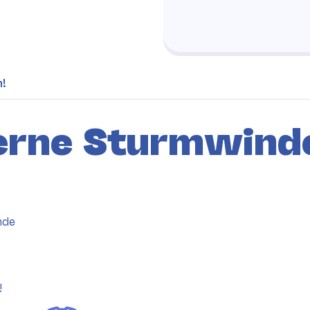
h!
erne Sturmwinde
nde
!