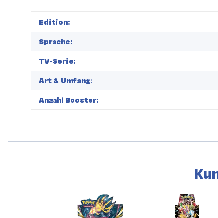
Produkteigenschaft
Wert
Edition:
Sprache:
TV-Serie:
Art & Umfang:
Anzahl Booster:
Kun