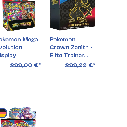
okemon Mega
Pokemon
volution
Crown Zenith -
isplay
Elite Trainer
Box Einzeln
299,00 €
*
299,99 €
*