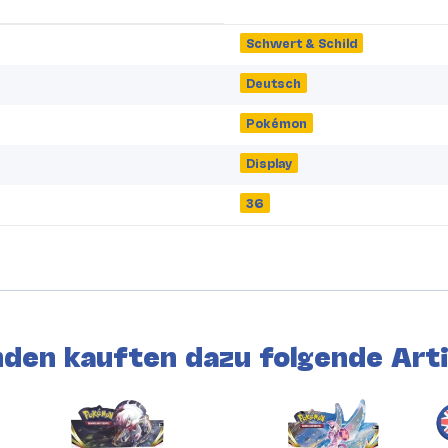
Schwert & Schild
Deutsch
Pokémon
Display
36
den kauften dazu folgende Arti