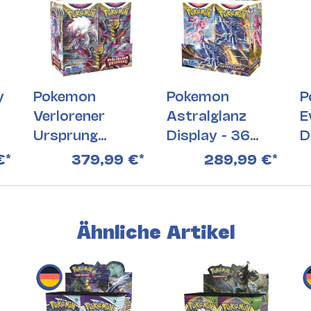
y
Pokemon
Pokemon
P
Verlorener
Astralglanz
E
Ursprung
Display - 36
D
Displays - 36
Booster
€
*
379,99 €
*
289,99 €
*
Booster
Ähnliche Artikel