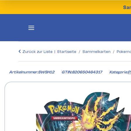
Sam
Zurück zur Liste
Startseite
Sammelkarten
Pokemo
Artikelnummer:
SWSH12
GTIN:
820650464317
Kategorie:
P