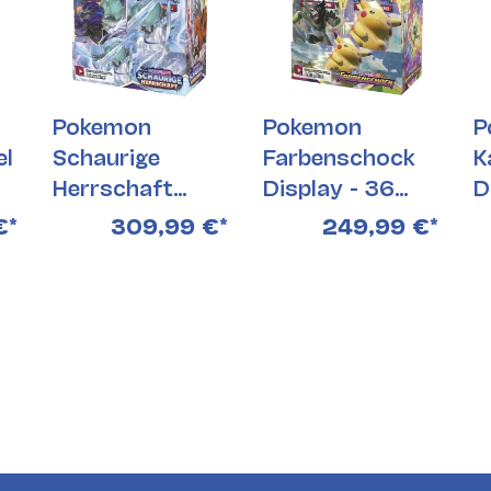
Pokemon
Pokemon
P
l
Schaurige
Farbenschock
K
Herrschaft
Display - 36
D
Display
Booster
€
*
309,99 €
*
249,99 €
*