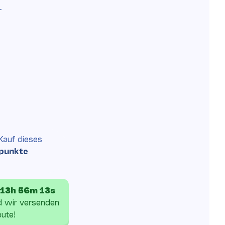
r
Kauf
dieses
punkte
13h 56m 12s
d wir versenden
ute!