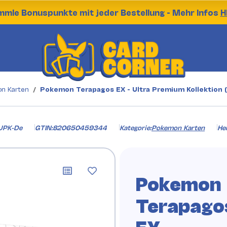
mle Bonuspunkte mit jeder Bestellung - Mehr Infos
H
n Karten
Pokemon Terapagos EX - Ultra Premium Kollektion 
UPK-De
GTIN:
820650459344
Kategorie:
Pokemon Karten
Her
Pokemon
Terapago
EX -