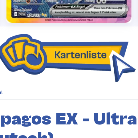
h!
pagos EX - Ultr
eutsch)