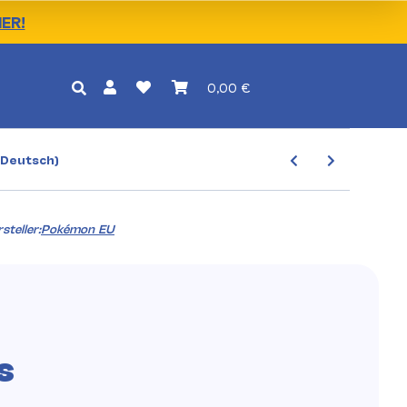
IER!
0,00 €
(Deutsch)
steller:
Pokémon EU
s